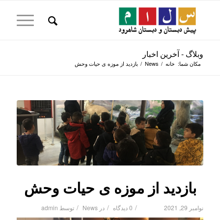
وبلاگ - آخرین اخبار
مکان شما:
خانه
/
News
/
بازدید از موزه ی حیات وحش
بازدید از موزه ی حیات وحش
/
/
/
نوامبر 29, 2021
0 دیدگاه
در
News
توسط
admin