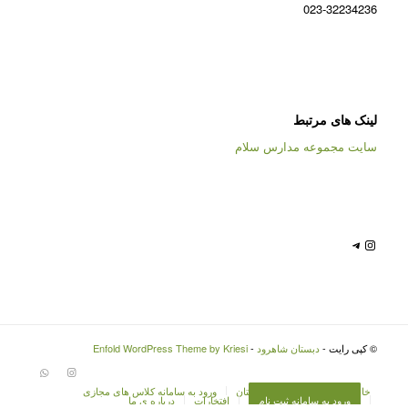
023-32234236
لینک های مرتبط
سایت مجموعه مدارس سلام
تلگرام
اینستاگرم
© کپی رایت -
دبستان شاهرود
-
Enfold WordPress Theme by Kriesi
خانه
پیش دبستان
دبستان
ورود به سامانه کلاس های مجازی
ورود به سامانه ثبت نام
افتخارات
درباره ی ما