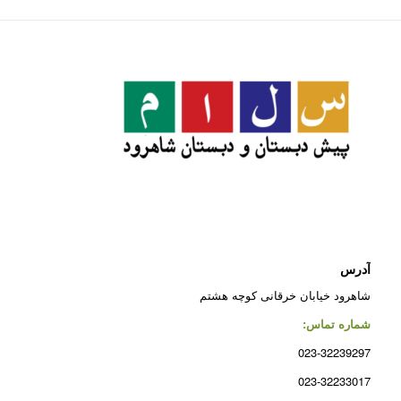
آدرس
شاهرود خیابان خرقانی کوچه هشتم
شماره تماس:
023-32239297
023-32233017