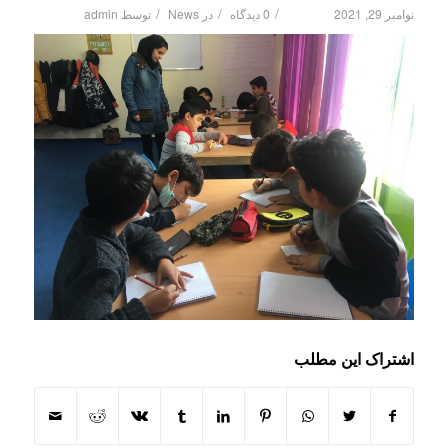
/
/
/
نوامبر 29, 2021
0 دیدگاه
در
News
توسط
admin
اشتراک این مطلب