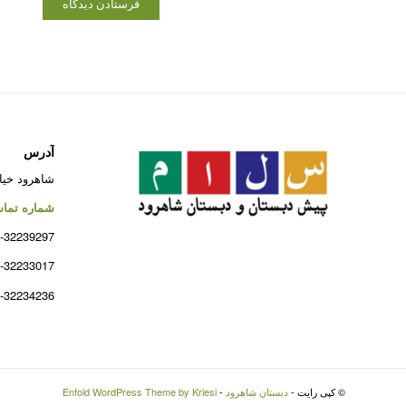
آدرس
شاهرود خیا
شماره تما
-32239297
-32233017
-32234236
© کپی رایت -
دبستان شاهرود
-
Enfold WordPress Theme by Kriesi