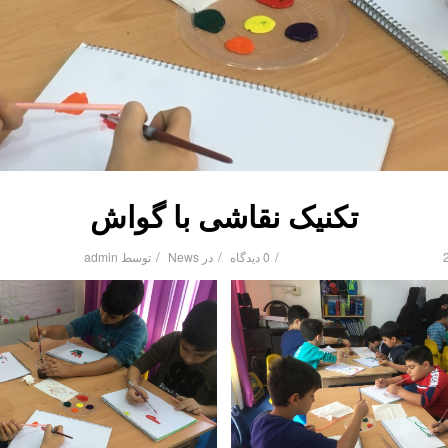
تکنیک نقاشی با گواش
/
/
/
0 دیدگاه
در
News
توسط
admin