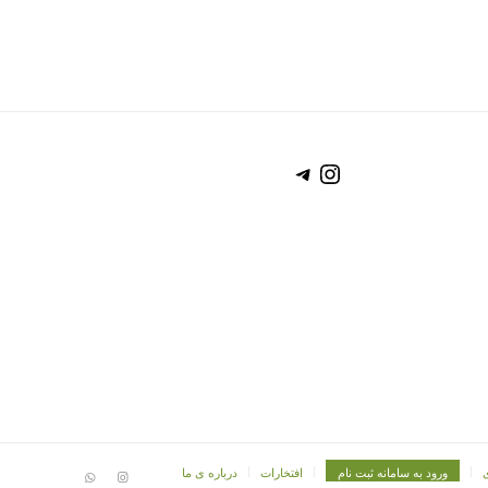
تلگرام
اینستاگرم
ورود به سامانه ثبت نام
افتخارات
درباره ی ما