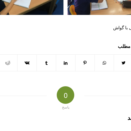
 با گواش
 مطلب
0
پاسخ
د